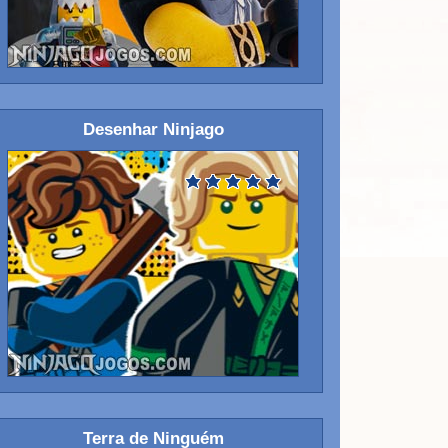
Desenhar Ninjago
Terra de Ninguém