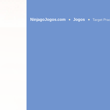
NinjagoJogos.com
Jogos
Target Prac