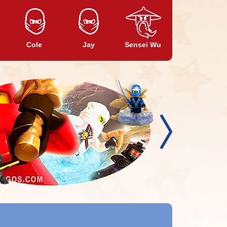
Cole
Jay
Sensei Wu