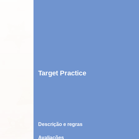
Target Practice
Descrição e regras
Avaliações