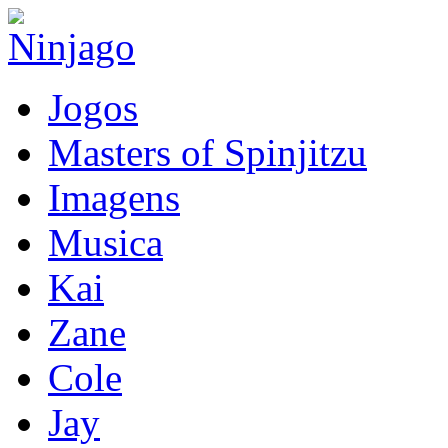
Jogos
Masters of Spinjitzu
Imagens
Musica
Kai
Zane
Cole
Jay