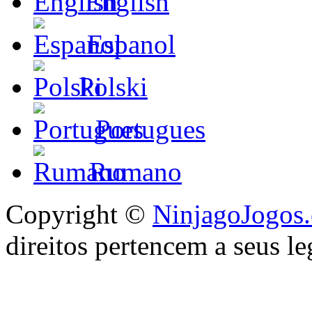
English
Espanol
Polski
Portugues
Rumano
Copyright ©
NinjagoJogos
direitos pertencem a seus le