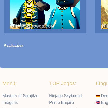
Avaliações
Menú:
TOP Jogos:
Líng
Masters of Spinjitzu
Ninjago Skybound
Deu
Imagens
Prime Empire
Eng