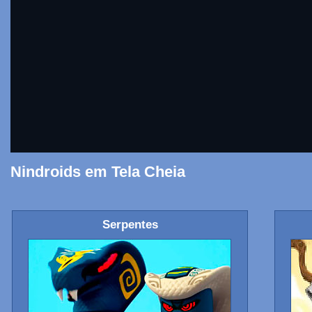
Nindroids em Tela Cheia
Serpentes